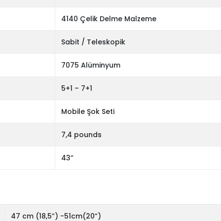
4140 Çelik Delme Malzeme
Sabit / Teleskopik
7075 Alüminyum
5+1 – 7+1
Mobile Şok Seti
7,4 pounds
43”
47 cm (18,5”) -51cm(20”)